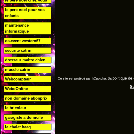
le pere noel chez vous
le pere noel pour vos
enfants
maintenance
informatique
os-event western67
securite catrin
dresseur maitre chien
muscle-catrin
politique de 
Ce site est protégé par hCaptcha. Sa
Webcompteur
Su
WebdOnline
non domaine abonprix
le bricoleur
garagiste a domicile
le chalet haag