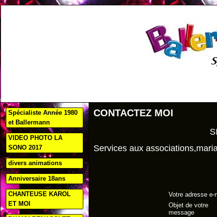
CONTACTEZ MOI
Spécialiste Année 1980
et Ballermann
SIRET:40061065
VIDEO PHOTO LA
Services aux associations,mari
SONO 2017
divers animations
Anniversaire 18ans
CHANTEUSE KAROL
Votre adresse e-
ET MOI
Objet de votre
message