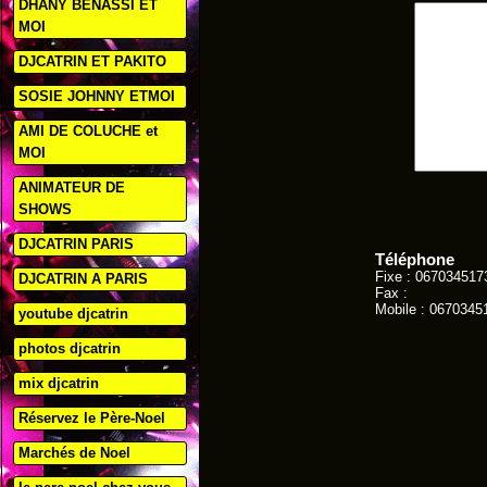
DHANY BENASSI ET
MOI
DJCATRIN ET PAKITO
SOSIE JOHNNY ETMOI
AMI DE COLUCHE et
MOI
ANIMATEUR DE
SHOWS
DJCATRIN PARIS
Téléphone
Fixe : 067034517
DJCATRIN A PARIS
Fax :
Mobile : 0670345
youtube djcatrin
photos djcatrin
mix djcatrin
Réservez le Père-Noel
Marchés de Noel